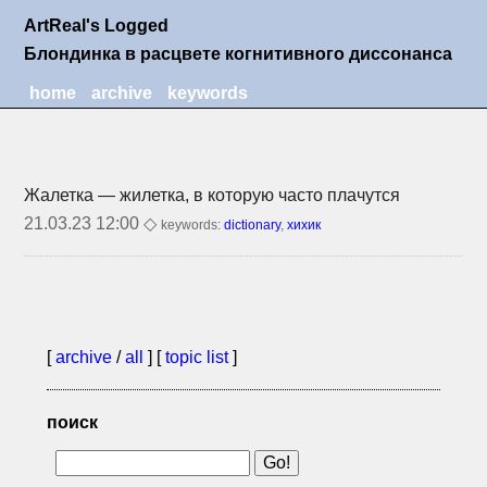
ArtReal's Logged
Блондинка в расцвете когнитивного диссонанса
home
archive
keywords
Жалетка — жилетка, в которую часто плачутся
21.03.23 12:00 ◇
keywords:
dictionary
,
хихик
[
archive
/
all
] [
topic list
]
поиск