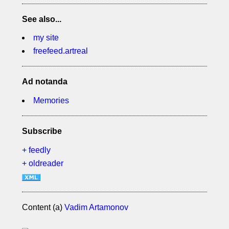
See also...
my site
freefeed.artreal
Ad notanda
Memories
Subscribe
+ feedly
+ oldreader
Content (a)
Vadim Artamonov