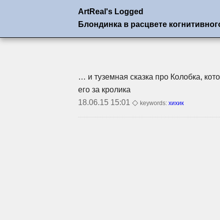
ArtReal's Logged
Блондинка в расцвете когнитивног
… и туземная сказка про Колобка, кот
его за кролика
18.06.15 15:01 ◇
keywords:
хихик