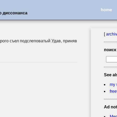
home
о диссонанса
[
archi
орого съел подслеповатый Удав, приняв
поиск
See al
my 
free
Ad no
Mem