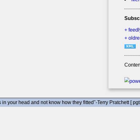
Subsc
+ feedl
+ oldr
Conten
gs in your head and not know how they fitted"-Terry Pratchett [ pgt 