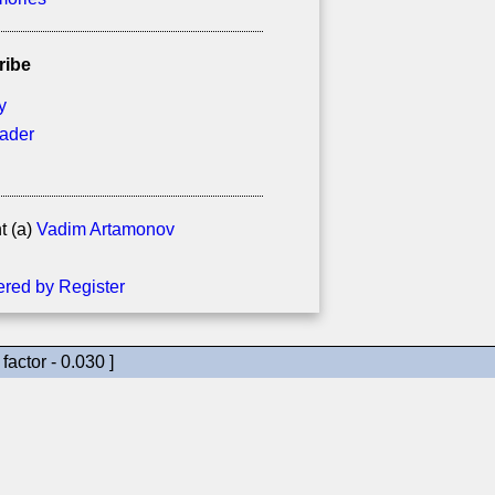
ribe
y
eader
t (a)
Vadim Artamonov
factor - 0.030 ]