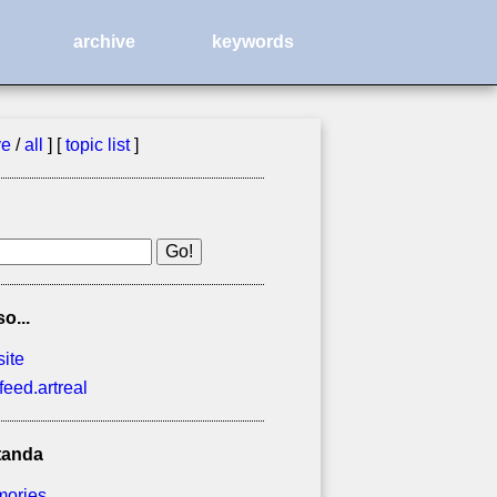
archive
keywords
ve
/
all
] [
topic list
]
so...
site
feed.artreal
tanda
ories