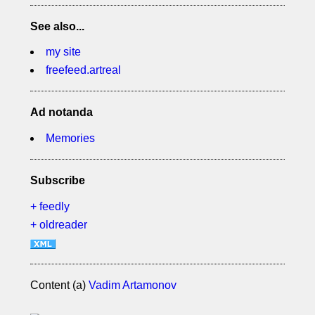
See also...
my site
freefeed.artreal
Ad notanda
Memories
Subscribe
+ feedly
+ oldreader
Content (a)
Vadim Artamonov