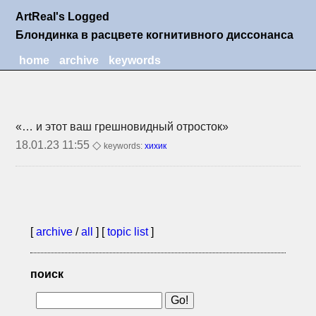
ArtReal's Logged
Блондинка в расцвете когнитивного диссонанса
home
archive
keywords
«… и этот ваш грешновидный отросток»
18.01.23 11:55 ◇
keywords:
хихик
[
archive
/
all
] [
topic list
]
поиск