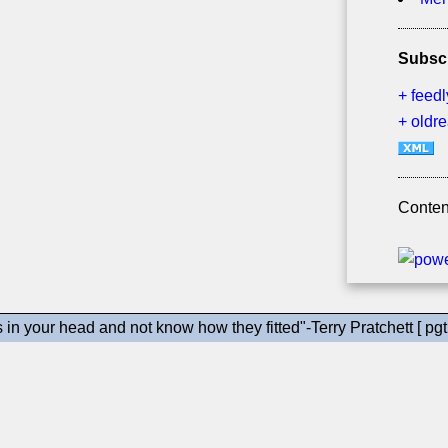
Subsc
+ feedl
+ oldr
Conten
gs in your head and not know how they fitted"-Terry Pratchett [ pgt 