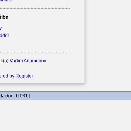
ribe
y
eader
t (a)
Vadim Artamonov
factor - 0.031 ]