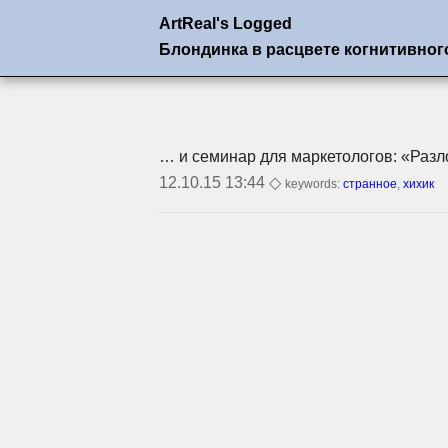
ArtReal's Logged
Блондинка в расцвете когнитивног
… и семинар для маркетологов: «Разл
12.10.15 13:44 ◇
keywords:
странное
,
хихик