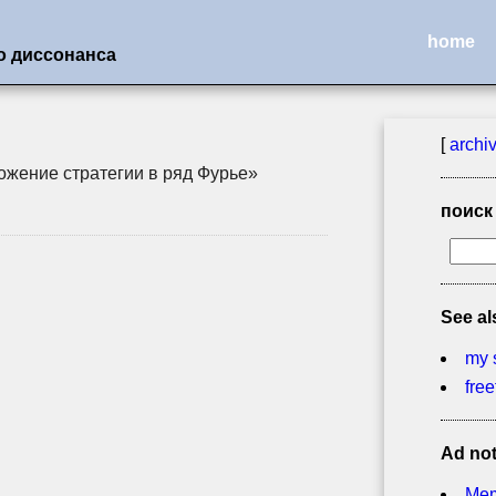
home
о диссонанса
[
archi
ожение стратегии в ряд Фурье»
поиск
See al
my 
free
Ad no
Mem