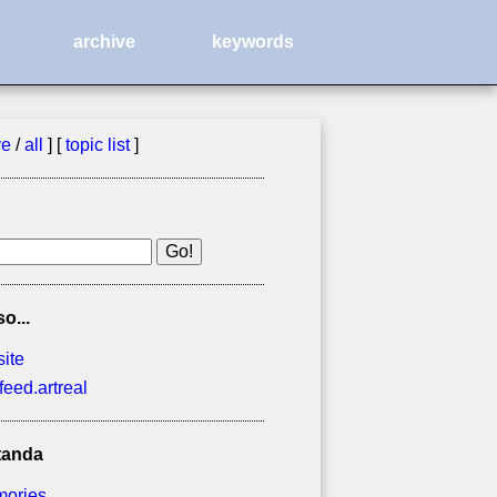
archive
keywords
ve
/
all
] [
topic list
]
so...
site
feed.artreal
tanda
ories