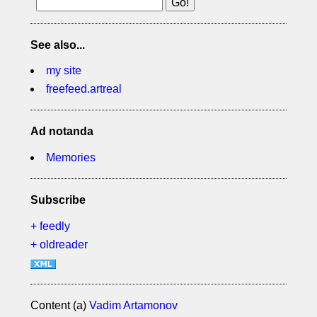
See also...
my site
freefeed.artreal
Ad notanda
Memories
Subscribe
+ feedly
+ oldreader
Content (a)
Vadim Artamonov