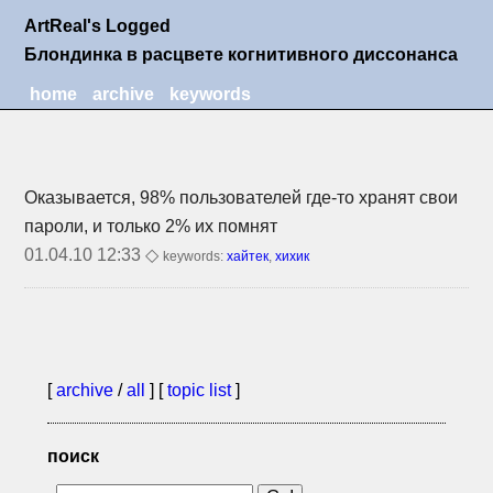
ArtReal's Logged
Блондинка в расцвете когнитивного диссонанса
home
archive
keywords
Оказывается, 98% пользователей
где-то
хранят свои
пароли, и только 2% их помнят
01.04.10 12:33 ◇
keywords:
хайтек
,
хихик
[
archive
/
all
] [
topic list
]
поиск